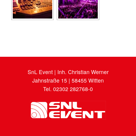
SnL Event | Inh. Christian Werner
Jahnstraße 15 | 58455 Witten
Tel. 02302 282768-0