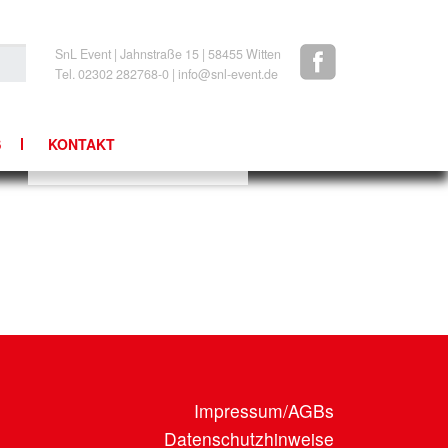
SnL Event | Jahnstraße 15 | 58455 Witten
Tel. 02302 282768-0 | info@snl-event.de
S
KONTAKT
NEWSLETTER
IMPRESSUM/AGBS
Impressum/AGBs
Datenschutzhinweise