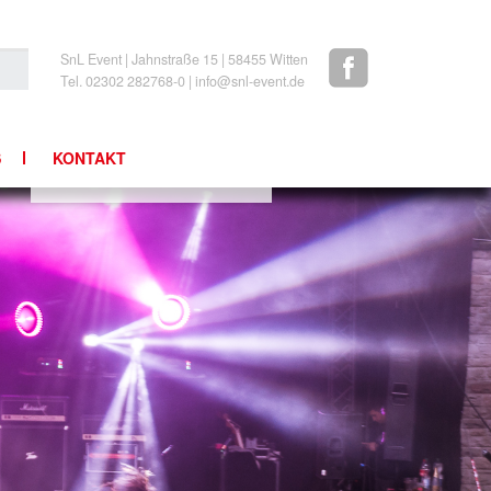
SnL Event | Jahnstraße 15 | 58455 Witten
Tel. 02302 282768-0 | info@snl-event.de
S
KONTAKT
NEWSLETTER
IMPRESSUM/AGBS