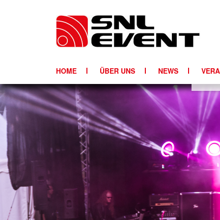
»
»
Public Events
Startseite
Impressionen
HOME
ÜBER UNS
NEWS
VERA
TONT
LICH
PART
DJ-E
AIRL
BÜHN
MEDI