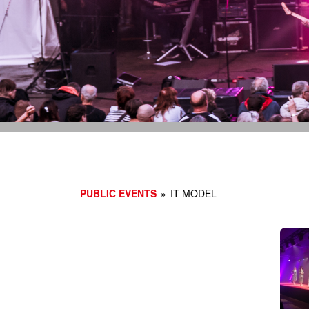
SHOW
ROA
MESS
MESS
GEBR
VERA
PUBLIC EVENTS
»
IT-MODEL