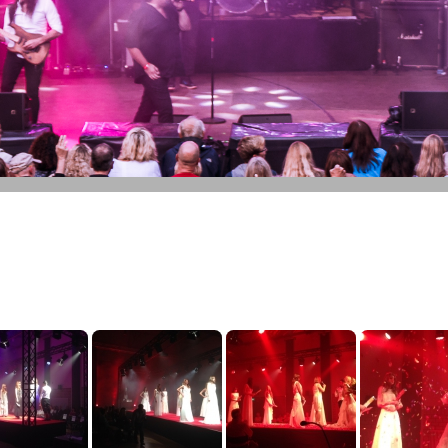
- & SPEZIALEFFEKTE
DSHOW
EBAU /
EAUSSTATTUNG
AUCHTE
NSTALTUNGSTECHNIK