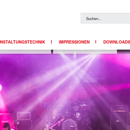
NSTALTUNGSTECHNIK
IMPRESSIONEN
DOWNLOAD
ECHNIK
FOTOS
TTECHNIK
Y-ANLAGEN
QUIPMENT
IGHT
E & RIGGING
ENTECHNIK