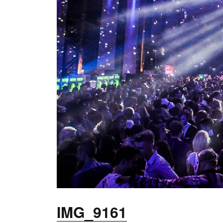
SHOW
ROA
MESS
MESS
GEBR
VERA
IMG_9161