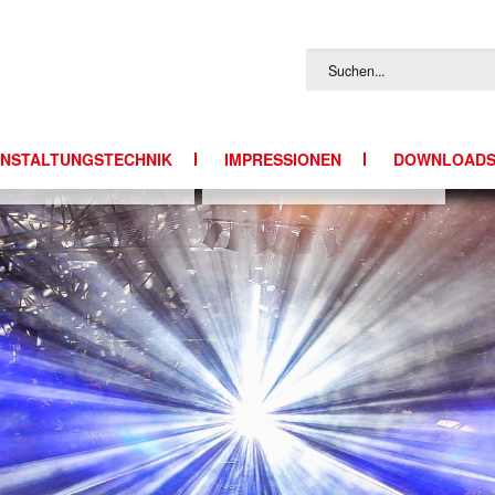
NSTALTUNGSTECHNIK
IMPRESSIONEN
DOWNLOAD
ECHNIK
FOTOS
TTECHNIK
Y-ANLAGEN
QUIPMENT
IGHT
E & RIGGING
ENTECHNIK