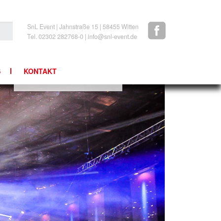
SnL Event | Jahnstraße 15 | 58455 Witten
Tel. 02302 282768-0 | info@snl-event.de
S
KONTAKT
NEWSLETTER
IMPRESSUM/AGBS