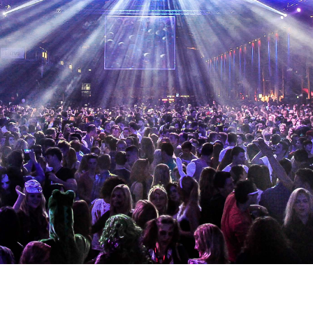
- & SPEZIALEFFEKTE
DSHOW
EBAU /
EAUSSTATTUNG
AUCHTE
NSTALTUNGSTECHNIK