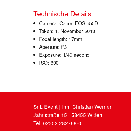
Technische Details
Camera: Canon EOS 550D
Taken: 1. November 2013
Focal length: 17mm
Aperture: f/3
Exposure: 1/40 second
ISO: 800
SnL Event | Inh. Christian Werner
Jahnstraße 15 | 58455 Witten
Tel. 02302 282768-0