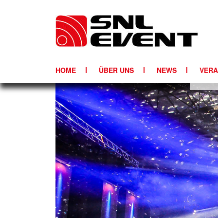
HOME
ÜBER UNS
NEWS
VERA
TONT
LICH
PART
DJ-E
AIRL
BÜHN
MEDI